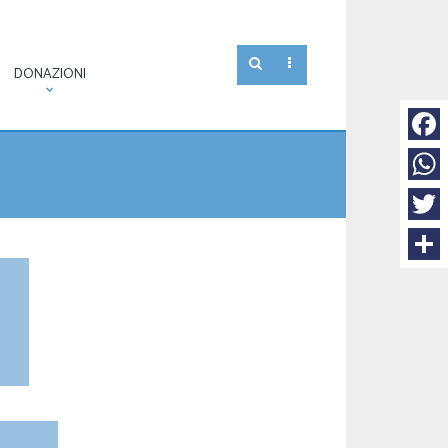
DONAZIONI
Face
What
Twitt
Condi