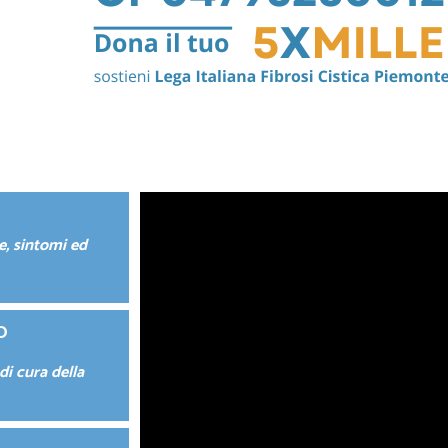
e, sintomi ed
O
 di cura della