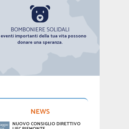
BOMBONIERE SOLIDALI
i eventi importanti della tua vita possono
donare una speranza.
NEWS
NUOVO CONSIGLIO DIRETTIVO
NUOV
Maggio
16 Maggio
LIFC PIEMONTE
LIFC
025
2025