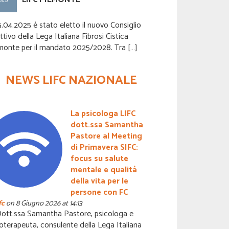
5.04.2025 è stato eletto il nuovo Consiglio
Il 05.04.2025 è s
ttivo della Lega Italiana Fibrosi Cistica
Direttivo della Le
monte per il mandato 2025/2028. Tra […]
Piemonte per il
NEWS LIFC NAZIONALE
La psicologa LIFC
dott.ssa Samantha
Pastore al Meeting
di Primavera SIFC:
focus su salute
mentale e qualità
della vita per le
persone con FC
In occasione del
fc
on 8 Giugno 2026 at 14:13
che si è tenuto a
Dott.ssa Samantha Pastore, psicologa e
emersi molti L'a
oterapeuta, consulente della Lega Italiana