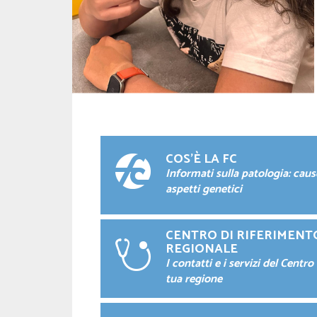
COS'È LA FC
Informati sulla patologia: caus
aspetti genetici
CENTRO DI RIFERIMENT
REGIONALE
I contatti e i servizi del Centro
tua regione