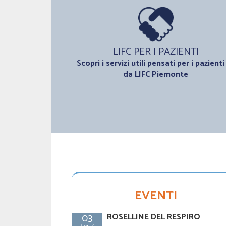
LIFC PER I PAZIENTI
Scopri i servizi utili pensati per i pazienti
da LIFC Piemonte
EVENTI
03
ROSELLINE DEL RESPIRO
NUOVO CONSIGLIO DIRETTIV
16 Maggio
LIFC PIEMONTE
2025